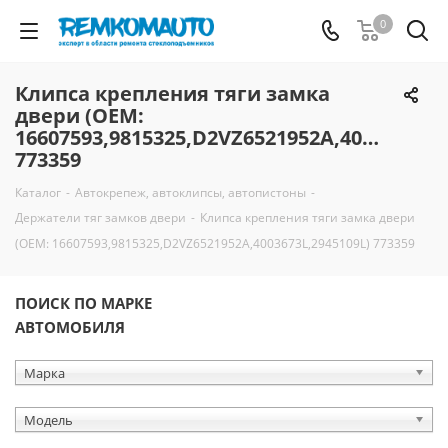
0
Клипса крепления тяги замка
двери (OEM:
16607593,9815325,D2VZ6521952A,4003673L,2
773359
Каталог
-
Автокрепеж, автоклипсы, автопистоны
-
Держатели тяг замков двери
-
Клипса крепления тяги замка двери
(OEM: 16607593,9815325,D2VZ6521952A,4003673L,2945109L) 773359
ПОИСК ПО МАРКЕ
АВТОМОБИЛЯ
Марка
Модель