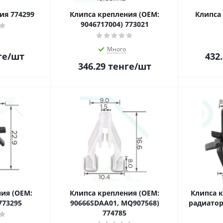
ия 774299
Клипса крепления (OEM:
Клипса
9046717004) 773021
Много
ге
/шт
432
346.29
тенге
/шт
ия (OEM:
Клипса крепления (OEM:
Клипса 
773295
90666SDAA01, MQ907568)
радиатор
774785