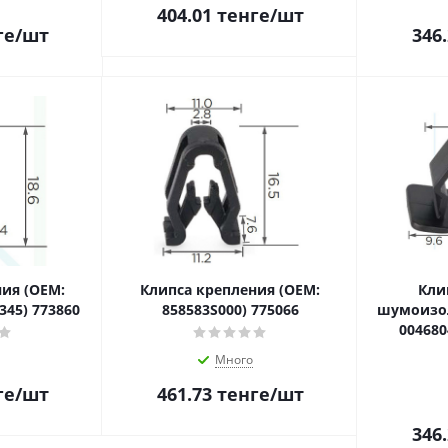
404.01
тенге
/шт
ге
/шт
346
ия (OEM:
Клипса крепления (OEM:
Кли
345) 773860
858583S000) 775066
шумоизол
004680
Много
ге
/шт
461.73
тенге
/шт
346