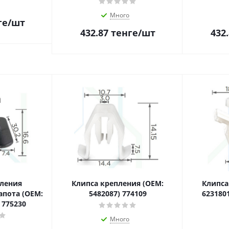
Много
ге
/шт
432.87
тенге
/шт
432
пления
Клипса крепления (OEM:
Клипса
пота (OEM:
5482087) 774109
623180
 775230
Много