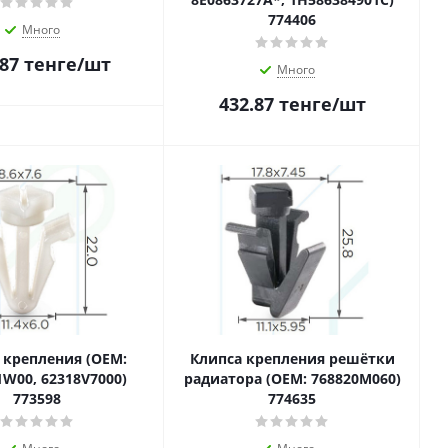
774406
Много
.87
тенге
/шт
Много
432.87
тенге
/шт
 крепления (OEM:
Клипса крепления решётки
1W00, 62318V7000)
радиатора (OEM: 768820M060)
773598
774635