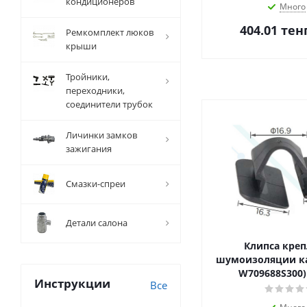
кондиционеров
Много
404.01
тен
Ремкомплект люков
крыши
Тройники,
переходники,
соединители трубок
Личинки замков
зажигания
Смазки-спреи
Детали салона
Клипса кре
шумоизоляции ка
W709688S300)
Инструкции
Все