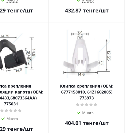
Много
Много
.29
тенге
/шт
432.87
тенге
/шт
пса крепления
Клипса крепления (OEM:
яции капота (OEM:
6777158010, 61Z1602005)
4433,68073364AA)
773973
775031
Много
Много
404.01
тенге
/шт
.29
тенге
/шт