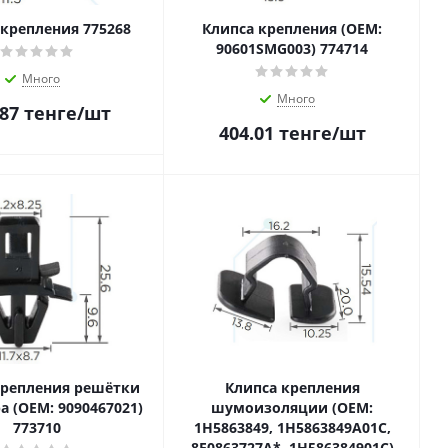
 крепления 775268
Клипса крепления (OEM:
90601SMG003) 774714
Много
Много
.87
тенге
/шт
404.01
тенге
/шт
крепления решётки
Клипса крепления
а (OEM: 9090467021)
шумоизоляции (OEM:
773710
1H5863849, 1H5863849A01C,
8E0863727A*, 1H586384901C)