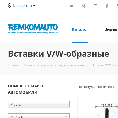
Казахстан
Каталог
Видео
Вставки V/W-образные
Каталог
-
Автокрепеж, автоклипсы, автопистоны
-
Вставки V/W-об
ПОИСК ПО МАРКЕ
По популярности (возра
АВТОМОБИЛЯ
Марка
Модель