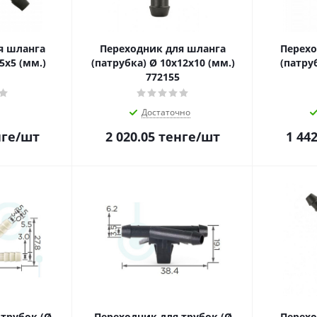
я шланга
Переходник для шланга
Перехо
5x5 (мм.)
(патрубка) Ø 10x12x10 (мм.)
(патруб
772155
Достаточно
ге
/шт
2 020.05
тенге
/шт
1 442
трубок (Ø
Переходник для трубок (Ø
Перехо