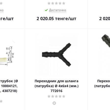
но
Достаточно
ге
/шт
2 020.05
тенге
/шт
2 020
трубок (Ø
Переходник для шланга
Перехо
 10004121,
(патрубка) Ø 4x6x4 (мм.)
(патрубк
, 4307218)
772016