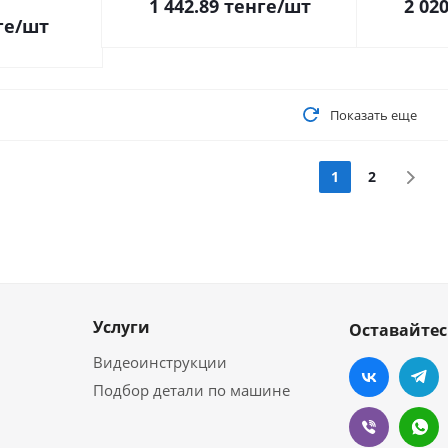
1 442.89
тенге
/шт
2 020
ге
/шт
Показать еще
1
2
Услуги
Оставайтес
Видеоинструкции
Подбор детали по машине