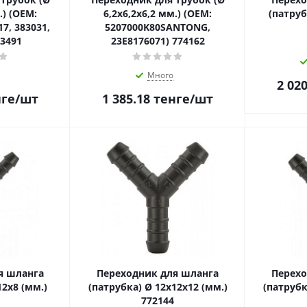
.) (OEM:
6,2х6,2х6,2 мм.) (OEM:
(патруб
17, 383031,
5207000K80SANTONG,
73491
23E8176071) 774162
Много
2 020
ге
/шт
1 385.18
тенге
/шт
я шланга
Переходник для шланга
Перехо
12x8 (мм.)
(патрубка) Ø 12x12x12 (мм.)
(патрубк
772144