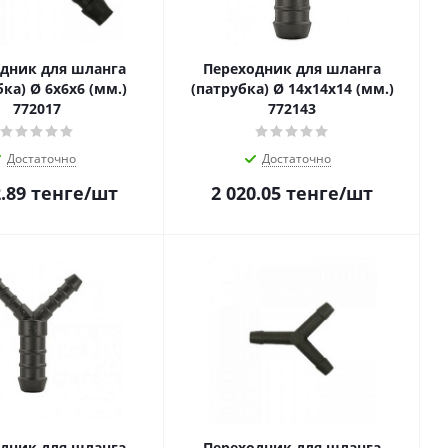
дник для шланга
Переходник для шланга
ка) Ø 6x6x6 (мм.)
(патрубка) Ø 14x14x14 (мм.)
772017
772143
Достаточно
Достаточно
.89
тенге
/шт
2 020.05
тенге
/шт
дник для шланга
Переходник для шланга