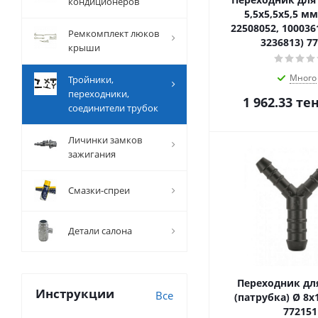
кондиционеров
5,5х5,5х5,5 мм
22508052, 100036
Ремкомплект люков
3236813) 7
крыши
Много
Тройники,
переходники,
1 962.33
тен
соединители трубок
Личинки замков
зажигания
Смазки-спреи
Детали салона
Переходник дл
Инструкции
Все
(патрубка) Ø 8x
772151