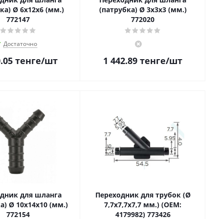
ка) Ø 6x12x6 (мм.)
(патрубка) Ø 3x3x3 (мм.)
772147
772020
Достаточно
.05
тенге
/шт
1 442.89
тенге
/шт
дник для шланга
Переходник для трубок (Ø
а) Ø 10x14x10 (мм.)
7,7х7,7х7,7 мм.) (OEM:
772154
4179982) 773426