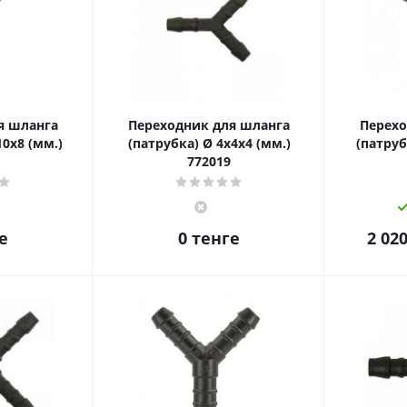
я шланга
Переходник для шланга
Перехо
10x8 (мм.)
(патрубка) Ø 4х4x4 (мм.)
(патруб
772019
е
0 тенге
2 020