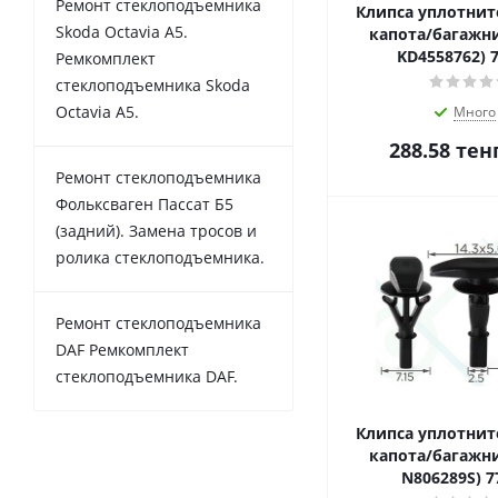
Ремонт стеклоподъемника
Клипса уплотнит
Skoda Octavia A5.
капота/багажни
KD4558762) 
Ремкомплект
стеклоподъемника Skoda
Octavia A5.
Много
288.58
тен
Ремонт стеклоподъемника
Фольксваген Пассат Б5
(задний). Замена тросов и
ролика стеклоподъемника.
Ремонт стеклоподъемника
DAF Ремкомплект
стеклоподъемника DAF.
Клипса уплотнит
капота/багажни
N806289S) 7