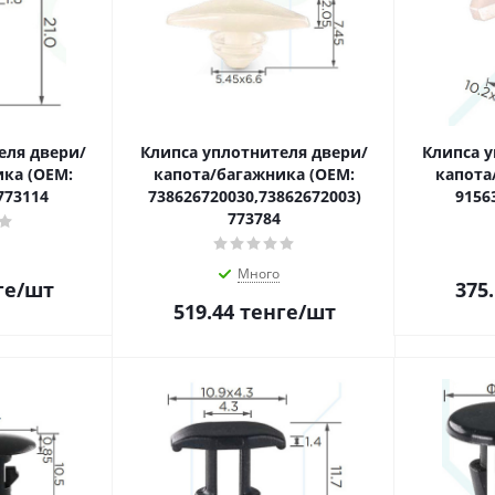
еля двери/
Клипса уплотнителя двери/
Клипса у
ка (OEM:
капота/багажника (OEM:
капота
773114
738626720030,73862672003)
9156
773784
Много
ге
/шт
375
519.44
тенге
/шт