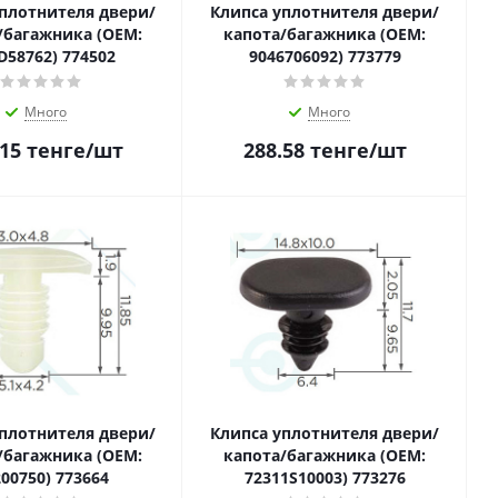
плотнителя двери/
Клипса уплотнителя двери/
/багажника (OEM:
капота/багажника (OEM:
D58762) 774502
9046706092) 773779
Много
Много
.15
тенге
/шт
288.58
тенге
/шт
плотнителя двери/
Клипса уплотнителя двери/
/багажника (OEM:
капота/багажника (OEM:
00750) 773664
72311S10003) 773276