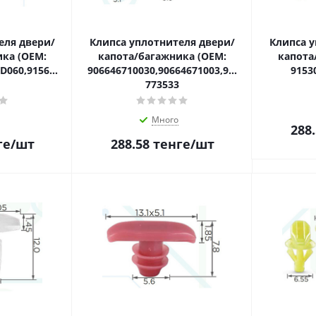
еля двери/
Клипса уплотнителя двери/
Клипса у
ка (OEM:
капота/багажника (OEM:
капота
0D060,91563SCV003)
906646710030,90664671003,91530SE0003)
9153
773533
Много
288
ге
/шт
288.58
тенге
/шт