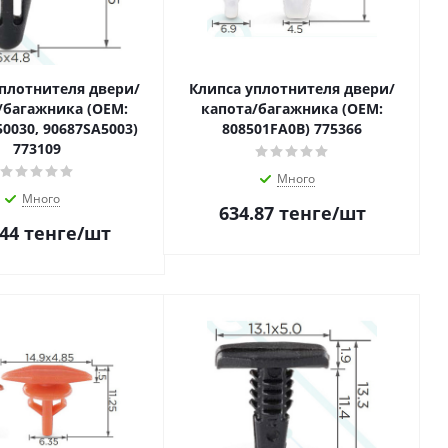
плотнителя двери/
Клипса уплотнителя двери/
/багажника (OEM:
капота/багажника (OEM:
0030, 90687SA5003)
808501FA0B) 775366
773109
Много
Много
634.87
тенге
/шт
.44
тенге
/шт