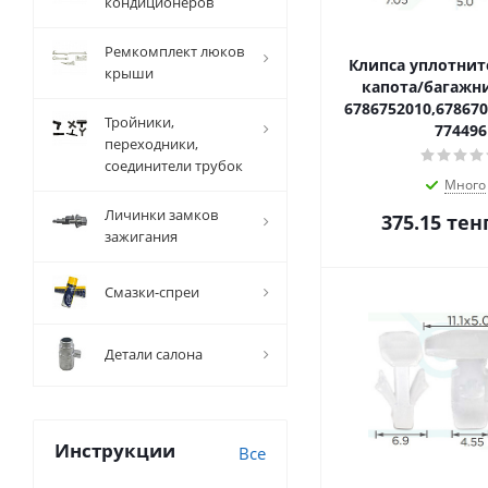
кондиционеров
Ремкомплект люков
Клипса уплотнит
крыши
капота/багажни
6786752010,67867
Тройники,
774496
переходники,
соединители трубок
Много
Личинки замков
375.15
тен
зажигания
Смазки-спреи
Детали салона
Инструкции
Все