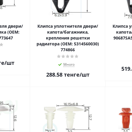
еля двери/
Клипса уплотнителя двери/
Клипса у
ка (OEM:
капота/багажника,
капота
773647
крепления решетки
90687SA5
радиатора (OEM: 5314560030)
774866
ге
/шт
Много
519
288.58
тенге
/шт