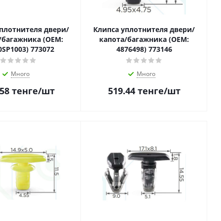
плотнителя двери/
Клипса уплотнителя двери/
/багажника (OEM:
капота/багажника (OEM:
0SP1003) 773072
4876498) 773146
Много
Много
.58
тенге
/шт
519.44
тенге
/шт