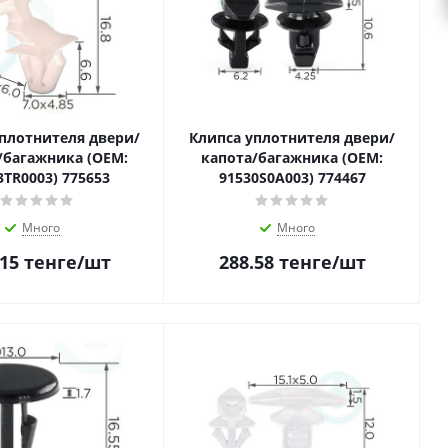
плотнителя двери/
Клипса уплотнителя двери/
/багажника (OEM:
капота/багажника (OEM:
3TR0003) 775653
91530S0A003) 774467
Много
Много
.15
тенге
/шт
288.58
тенге
/шт