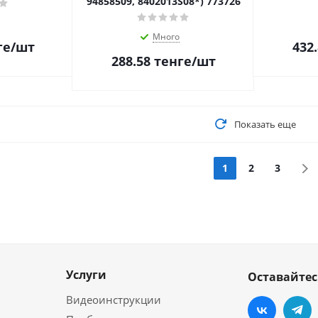
94858509, 8402013S08*) 773726
Много
ге
/шт
432
288.58
тенге
/шт
Показать еще
1
2
3
Услуги
Оставайтес
Видеоинструкции