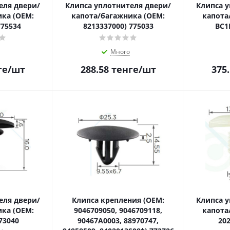
еля двери/
Клипса уплотнителя двери/
Клипса у
ка (OEM:
капота/багажника (OEM:
капота
775534
8213337000) 775033
BC1
Много
ге
/шт
288.58
тенге
/шт
375
еля двери/
Клипса крепления (OEM:
Клипса у
ка (OEM:
9046709050, 9046709118,
капота
73040
90467A0003, 88970747,
202