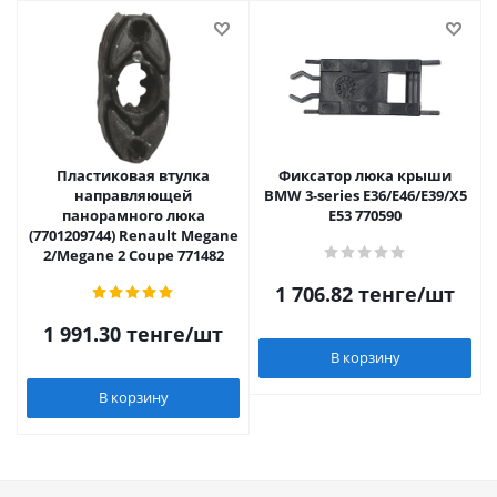
Пластиковая втулка
Фиксатор люка крыши
направляющей
BMW 3-series E36/E46/E39/X5
панорамного люка
E53 770590
(7701209744) Renault Megane
2/Megane 2 Coupe 771482
1 706.82
тенге
/шт
1 991.30
тенге
/шт
В корзину
В корзину