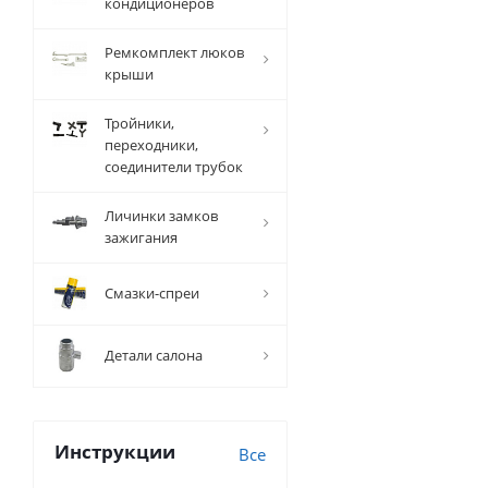
кондиционеров
Ремкомплект люков
крыши
Тройники,
переходники,
соединители трубок
Личинки замков
зажигания
Смазки-спреи
Детали салона
Инструкции
Все