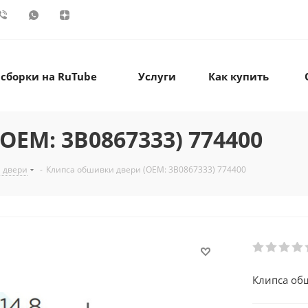
 сборки на RuTube
Услуги
Как купить
OEM: 3B0867333) 774400
 двери
-
Клипса обшивки двери (OEM: 3B0867333) 774400
Клипса об