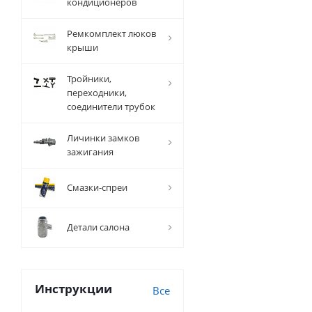
кондиционеров
Ремкомплект люков
крыши
Тройники,
переходники,
соединители трубок
Личинки замков
зажигания
Смазки-спреи
Детали салона
Инструкции
Все