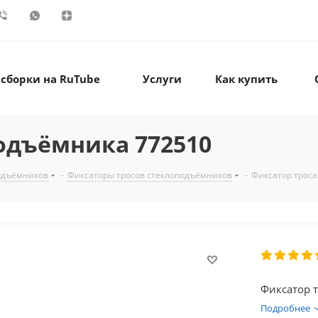
 сборки на RuTube
Услуги
Как купить
одъёмника 772510
одъёмников
-
Фиксаторы тросов стеклоподъёмников
-
Фиксатор троса
Фиксатор 
Подробнее