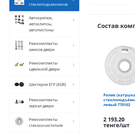
стеклоподъёмников
Автокрепеж,
автоклипсы,
Состав ком
автопистоны
Ремкомплекты
замков двери
Ремкомплекты
сдвижной двери
Шестерни ЕГР (EGR)
Ролик (катушка
Ремкомплекты
стеклоподъём
левый 770102
зеркал двери
2 193.20
Ремкомплекты
тенге
/шт
стеклоочистителя