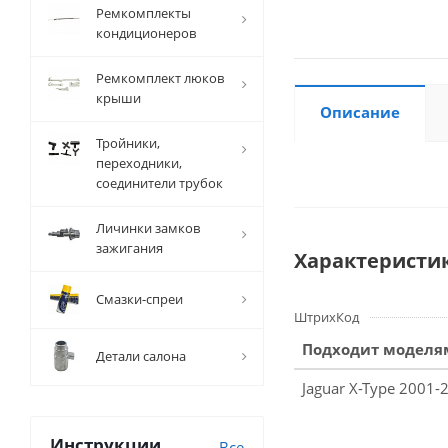
Ремкомплекты
кондиционеров
Ремкомплект люков
крыши
Описание
Тройники,
переходники,
соединители трубок
Личинки замков
зажигания
Характеристи
Смазки-спреи
ШтрихКод
Подходит моделя
Детали салона
Jaguar X-Type 2001-
Инструкции
Все