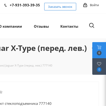
+7-931-393-39-35
Войти
Заказать звонок
О компании
Отзывы
Контакты
 X-Type (перед. лев.)
0
) Jaguar X-Type (перед. лев.) 777140
0
кт стеклоподъемника 777140