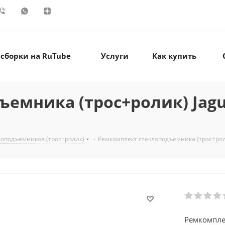
 сборки на RuTube
Услуги
Как купить
мника (трос+ролик) Jaguar
оподъемников (трос+ролик)
-
Ремкомплект стеклоподъемника (трос+ролик
Ремкомпле