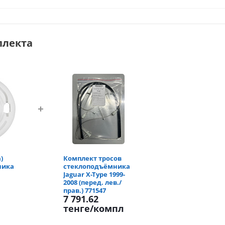
плекта
)
Комплект тросов
ника
стеклоподъёмника
Jaguar X-Type 1999-
2008 (перед. лев./
прав.) 771547
7 791.62
тенге
/компл