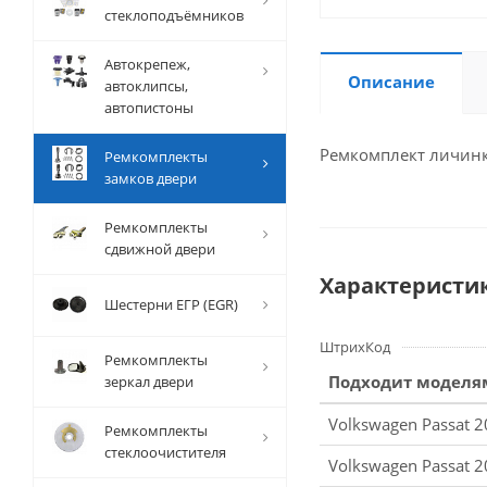
стеклоподъёмников
Автокрепеж,
Описание
автоклипсы,
автопистоны
Ремкомплект личинки
Ремкомплекты
замков двери
Ремкомплекты
сдвижной двери
Характеристи
Шестерни ЕГР (EGR)
ШтрихКод
Ремкомплекты
Подходит моделя
зеркал двери
Volkswagen Passat 2
Ремкомплекты
стеклоочистителя
Volkswagen Passat 2