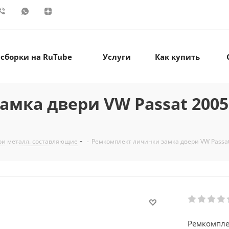
 сборки на RuTube
Услуги
Как купить
ка двери VW Passat 2005-2
ри металл. составляющие
-
Ремкомплект личинки замка двери VW Passat 2
Ремкомпле