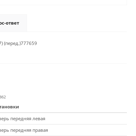
ос-ответ
) (перед.)777659
862
тановки
верь передняя левая
верь передняя правая