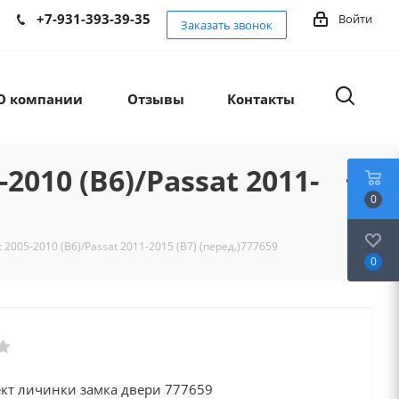
+7-931-393-39-35
Войти
Заказать звонок
О компании
Отзывы
Контакты
010 (B6)/Passat 2011-
0
005-2010 (B6)/Passat 2011-2015 (B7) (перед.)777659
0
кт личинки замка двери 777659