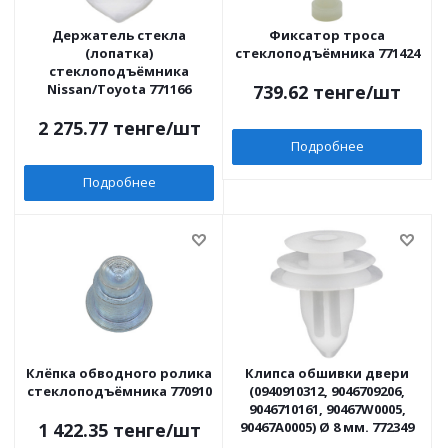
Держатель стекла
Фиксатор троса
(лопатка)
стеклоподъёмника 771424
стеклоподъёмника
Nissan/Toyota 771166
739.62
тенге
/шт
2 275.77
тенге
/шт
Подробнее
Подробнее
Клёпка обводного ролика
Клипса обшивки двери
стеклоподъёмника 770910
(0940910312, 9046709206,
9046710161, 90467W0005,
1 422.35
тенге
/шт
90467A0005) Ø 8 мм. 772349